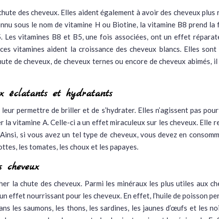
hute des cheveux. Elles aident également à avoir des cheveux plus r
connu sous le nom de vitamine H ou Biotine, la vitamine B8 prend la
 Les vitamines B8 et B5, une fois associées, ont un effet réparat
 ces vitamines aident la croissance des cheveux blancs. Elles son
chute de cheveux, de cheveux ternes ou encore de cheveux abimés
x éclatants et hydratants
leur permettre de briller et de s’hydrater. Elles n’agissent pas po
r la vitamine A. Celle-ci a un effet miraculeux sur les cheveux. Elle r
 Ainsi, si vous avez un tel type de cheveux, vous devez en consomm
ottes, les tomates, les choux et les papayes.
s cheveux
r la chute des cheveux. Parmi les minéraux les plus utiles aux cheveu
 un effet nourrissant pour les cheveux. En effet, l’huile de poisson p
ns les saumons, les thons, les sardines, les jaunes d’œufs et les noi