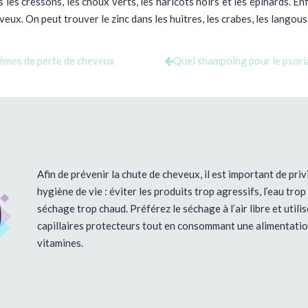
les cressons, les choux verts, les haricots noirs et les épinards. En
eux. On peut trouver le zinc dans les huitres, les crabes, les langous
lèmes de perte de cheveux
Quel shampoing pour le psoria
Afin de prévenir la chute de cheveux, il est important de pri
hygiène de vie : éviter les produits trop agressifs, l’eau trop
séchage trop chaud. Préférez le séchage à l’air libre et utili
capillaires protecteurs tout en consommant une alimentation
vitamines.