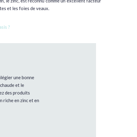
fin, le zinc, est reconnu comme un excellent facteur
tes et les foies de veaux.
sis ?
vilégier une bonne
 chaude et le
sez des produits
 riche en zinc et en