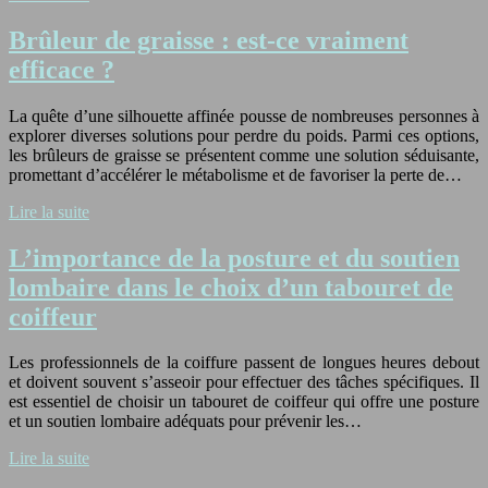
Brûleur de graisse : est-ce vraiment
efficace ?
La quête d’une silhouette affinée pousse de nombreuses personnes à
explorer diverses solutions pour perdre du poids. Parmi ces options,
les brûleurs de graisse se présentent comme une solution séduisante,
promettant d’accélérer le métabolisme et de favoriser la perte de…
Lire la suite
L’importance de la posture et du soutien
lombaire dans le choix d’un tabouret de
coiffeur
Les professionnels de la coiffure passent de longues heures debout
et doivent souvent s’asseoir pour effectuer des tâches spécifiques. Il
est essentiel de choisir un tabouret de coiffeur qui offre une posture
et un soutien lombaire adéquats pour prévenir les…
Lire la suite