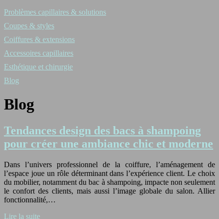
Problèmes capillaires & solutions
Coupes & styles
Coiffures & extensions
Accessoires capillaires
Esthétique et chirurgie
Blog
Blog
Tendances design des bacs à shampoing
pour créer une ambiance chic et moderne
Dans l’univers professionnel de la coiffure, l’aménagement de
l’espace joue un rôle déterminant dans l’expérience client. Le choix
du mobilier, notamment du bac à shampoing, impacte non seulement
le confort des clients, mais aussi l’image globale du salon. Allier
fonctionnalité,…
Lire la suite