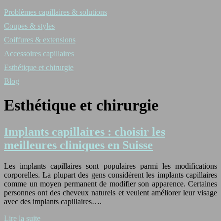
Problèmes capillaires & solutions
Coupes & styles
Coiffures & extensions
Accessoires capillaires
Esthétique et chirurgie
Blog
Esthétique et chirurgie
Implants capillaires : choisir les
meilleures cliniques en Suisse
Les implants capillaires sont populaires parmi les modifications
corporelles. La plupart des gens considèrent les implants capillaires
comme un moyen permanent de modifier son apparence. Certaines
personnes ont des cheveux naturels et veulent améliorer leur visage
avec des implants capillaires….
Lire la suite