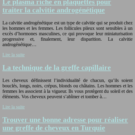
Le plasma riche en plaquettes pour
traiter la calvitie androgénétique
La calvitie androgénétique est un type de calvitie qui se produit chez
les hommes et les femmes. Les follicules pileux sont sensibles à un
excès d’hormones masculines, ce qui provoque leur miniaturisation
progressive et, finalement, leur disparition. La calvitie
androgénétique…
Lire la suite
La technique de la greffe capillaire
Les cheveux définissent l’individualité de chacun, qu’ils soient
bouclés, longs, noirs, crépus, blonds ou châtains. Les hommes et les
femmes les associent à la vigueur. Ils vous protègent du soleil et des
éléments. Vos cheveux peuvent s’abîmer et tomber à…
Lire la suite
Trouver une bonne adresse pour réaliser
une greffe de cheveux en Turquie