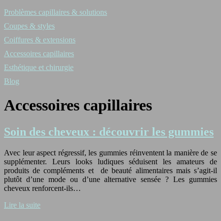
Problèmes capillaires & solutions
Coupes & styles
Coiffures & extensions
Accessoires capillaires
Esthétique et chirurgie
Blog
Accessoires capillaires
Soin des cheveux : découvrir les gummies
Avec leur aspect régressif, les gummies réinventent la manière de se
supplémenter. Leurs looks ludiques séduisent les amateurs de
produits de compléments et de beauté alimentaires mais s’agit-il
plutôt d’une mode ou d’une alternative sensée ? Les gummies
cheveux renforcent-ils…
Lire la suite