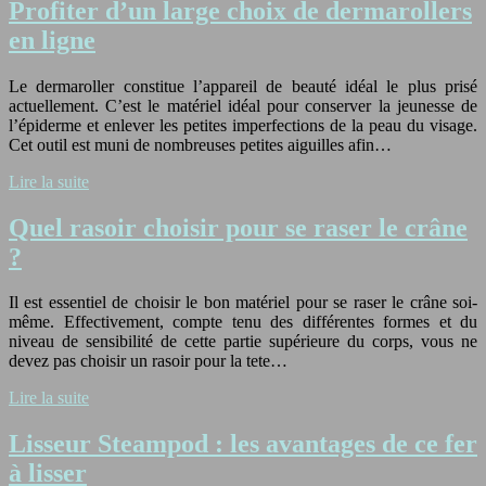
Profiter d’un large choix de dermarollers
en ligne
Le dermaroller constitue l’appareil de beauté idéal le plus prisé
actuellement. C’est le matériel idéal pour conserver la jeunesse de
l’épiderme et enlever les petites imperfections de la peau du visage.
Cet outil est muni de nombreuses petites aiguilles afin…
Lire la suite
Quel rasoir choisir pour se raser le crâne
?
Il est essentiel de choisir le bon matériel pour se raser le crâne soi-
même. Effectivement, compte tenu des différentes formes et du
niveau de sensibilité de cette partie supérieure du corps, vous ne
devez pas choisir un rasoir pour la tete…
Lire la suite
Lisseur Steampod : les avantages de ce fer
à lisser